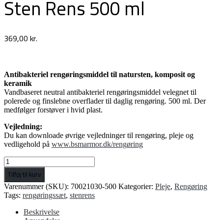
Sten Rens 500 ml
369,00
kr.
Antibakteriel rengøringsmiddel til natursten, komposit og
keramik
Vandbaseret neutral antibakteriel rengøringsmiddel velegnet til
polerede og finslebne overflader til daglig rengøring. 500 ml. Der
medfølger forstøver i hvid plast.
Vejledning:
Du kan downloade øvrige vejledninger til rengøring, pleje og
vedligehold på
www.bsmarmor.dk/rengøring
Sten
Rens
Tilføj til kurv
500
Varenummer (SKU):
70021030-500
Kategorier:
Pleje
,
Rengøring
ml
Tags:
rengøringssæt
,
stenrens
antal
Beskrivelse