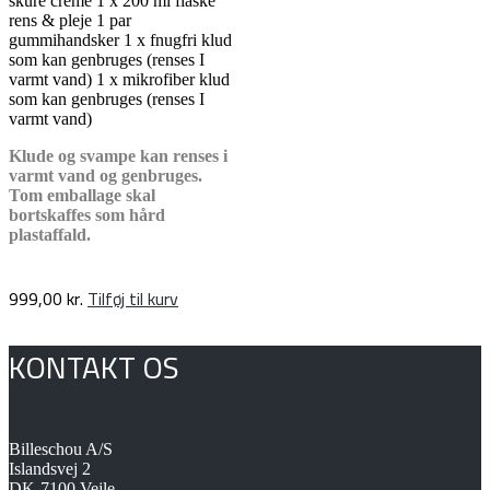
skure creme 1 x 200 ml flaske
rens & pleje 1 par
gummihandsker 1 x fnugfri klud
som kan genbruges (renses I
varmt vand) 1 x mikrofiber klud
som kan genbruges (renses I
varmt vand)
Klude og svampe kan renses i
varmt vand og genbruges.
Tom emballage skal
bortskaffes som hård
plastaffald.
999,00
kr.
Tilføj til kurv
KONTAKT OS
Billeschou A/S
Islandsvej 2
DK-7100 Vejle