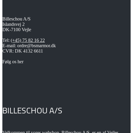
Mulighederne
kan
vælges
på
Billeschou A/S
varesiden
Islandsvej 2
DK-7100 Vejle
Tel:
(+45) 75 82 16 22
E-mail: ordre@bsmarmor.dk
CVR: DK 4132 6611
Følg os her
BILLESCHOU A/S
Velkommen til vores webshop. Billeschou A/S, er en af Vejles