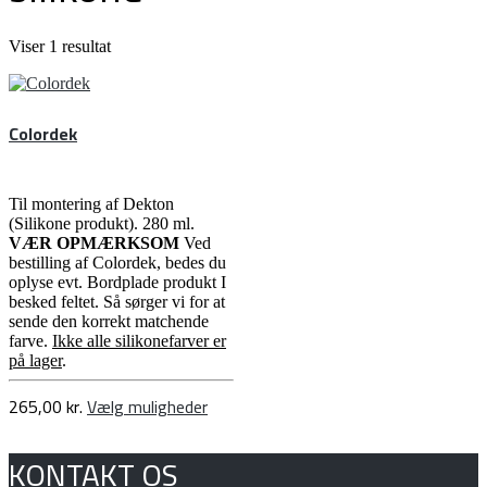
Viser 1 resultat
Colordek
Til montering af Dekton
(Silikone produkt). 280 ml.
VÆR OPMÆRKSOM
Ved
bestilling af Colordek, bedes du
oplyse evt. Bordplade produkt I
besked feltet. Så sørger vi for at
sende den korrekt matchende
farve.
Ikke alle silikonefarver er
på lager
.
Dette
265,00
kr.
Vælg muligheder
vare
har
KONTAKT OS
flere
varianter.