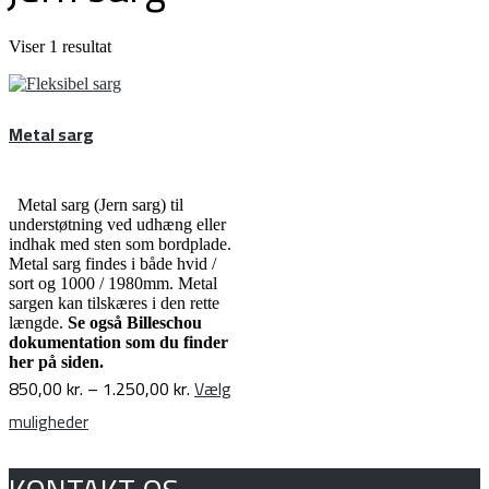
Viser 1 resultat
Metal sarg
Metal sarg (Jern sarg) til
understøtning ved udhæng eller
indhak med sten som bordplade.
Metal sarg findes i både hvid /
sort og 1000 / 1980mm. Metal
sargen kan tilskæres i den rette
længde.
Se også Billeschou
dokumentation som du finder
her på siden.
Prisinterval:
850,00
kr.
–
1.250,00
kr.
Vælg
Dette
850,00 kr.
muligheder
vare
til
har
flere
1.250,00 kr.