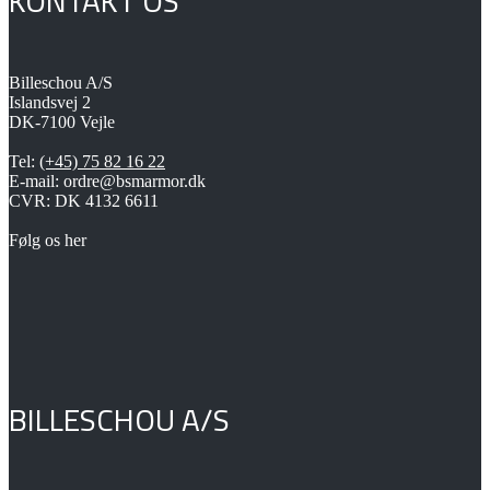
KONTAKT OS
varianter.
Mulighederne
kan
vælges
på
Billeschou A/S
varesiden
Islandsvej 2
DK-7100 Vejle
Tel:
(+45) 75 82 16 22
E-mail: ordre@bsmarmor.dk
CVR: DK 4132 6611
Følg os her
BILLESCHOU A/S