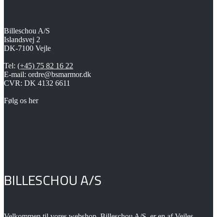
Mulighederne
kan
vælges
på
Billeschou A/S
varesiden
Islandsvej 2
DK-7100 Vejle
Tel:
(+45) 75 82 16 22
E-mail: ordre@bsmarmor.dk
CVR: DK 4132 6611
Følg os her
BILLESCHOU A/S
Velkommen til vores webshop. Billeschou A/S, er en af Vejles