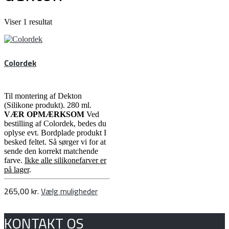
Viser 1 resultat
Colordek
Til montering af Dekton
(Silikone produkt). 280 ml.
VÆR OPMÆRKSOM
Ved
bestilling af Colordek, bedes du
oplyse evt. Bordplade produkt I
besked feltet. Så sørger vi for at
sende den korrekt matchende
farve.
Ikke alle silikonefarver er
på lager
.
Dette
265,00
kr.
Vælg muligheder
vare
har
KONTAKT OS
flere
varianter.