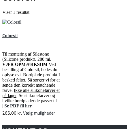
Viser 1 resultat
Colorsil
Til montering af Silestone
(Silicone produkt). 280 ml.
VÆR OPMÆRKSOM
Ved
bestilling af Colorsil, bedes du
oplyse evt. Bordplade produkt I
besked feltet. Så sørger vi for at
sende den korrekt matchende
farve.
Ikke alle silikonefarver er
på lager
. Se silikonefarver og
hvilke bordplader de passer til
|
Se PDF fil her
.
Dette
265,00
kr.
Vælg muligheder
vare
har
flere