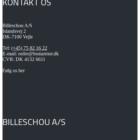
KONTAKT OS
varianter.
Mulighederne
kan
vælges
på
Billeschou A/S
varesiden
Islandsvej 2
DK-7100 Vejle
Tel:
(+45) 75 82 16 22
E-mail: ordre@bsmarmor.dk
CVR: DK 4132 6611
Følg os her
BILLESCHOU A/S